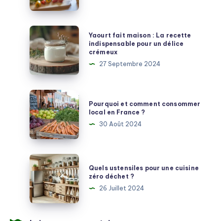
la
méthode
idéale
Yaourt
Yaourt fait maison : La recette
pour
fait
indispensable pour un délice
crémeux
gagner
maison
27 Septembre 2024
du
:
temps
La
en
recette
Pourquoi
cuisine
Pourquoi et comment consommer
indispensable
et
local en France ?
pour
comment
30 Août 2024
un
consommer
délice
local
crémeux
en
Quels
Quels ustensiles pour une cuisine
France
ustensiles
zéro déchet ?
?
pour
26 Juillet 2024
une
cuisine
zéro