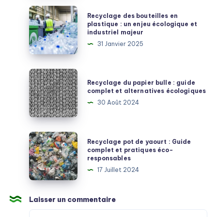
des
Recyclage
Recyclage des bouteilles en
métaux
des
plastique : un enjeu écologique et
industriel majeur
:
bouteilles
31 Janvier 2025
processus,
en
enjeux
plastique
et
:
Recyclage
bonnes
Recyclage du papier bulle : guide
un
du
complet et alternatives écologiques
pratiques
enjeu
papier
30 Août 2024
écologique
bulle
et
:
industriel
guide
Recyclage
Recyclage pot de yaourt : Guide
majeur
complet
pot
complet et pratiques éco-
responsables
et
de
17 Juillet 2024
alternatives
yaourt
écologiques
:
Guide
Laisser un commentaire
complet